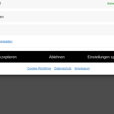
l
Imme
zen
verwalten
kzeptieren
Ablehnen
Einstellungen s
Cookie-Richtlinie
Datenschutz
Impressum