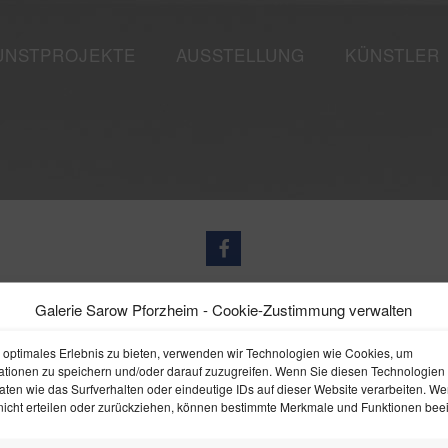
UNSTPROJEKTE
AUSSTELLUNG
KÜNSTLER
Galerie Sarow Pforzheim - Cookie-Zustimmung verwalten
ebdesign by Designvorsprung
 optimales Erlebnis zu bieten, verwenden wir Technologien wie Cookies, um
ationen zu speichern und/oder darauf zuzugreifen. Wenn Sie diesen Technologien
Willkommen
Impressum
Datenschutz
ten wie das Surfverhalten oder eindeutige IDs auf dieser Website verarbeiten. We
icht erteilen oder zurückziehen, können bestimmte Merkmale und Funktionen beein