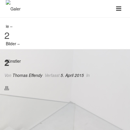
2
2
Von
Thomas Effendy
Verfasst
5. April 2015
In