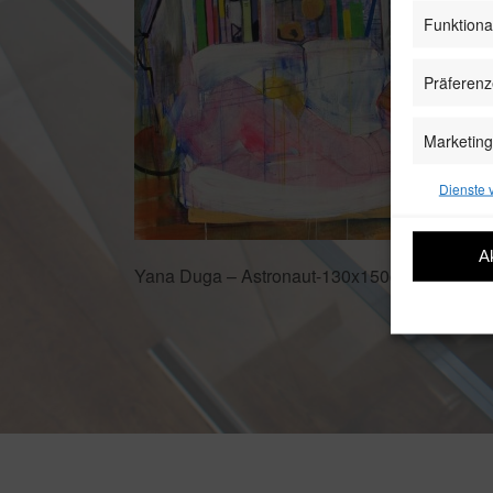
Funktiona
Präferen
Marketing
Dienste 
A
Yana Duga – Astronaut-130x150cm