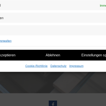
l
Imme
zen
verwalten
kzeptieren
Ablehnen
Einstellungen s
Cookie-Richtlinie
Datenschutz
Impressum