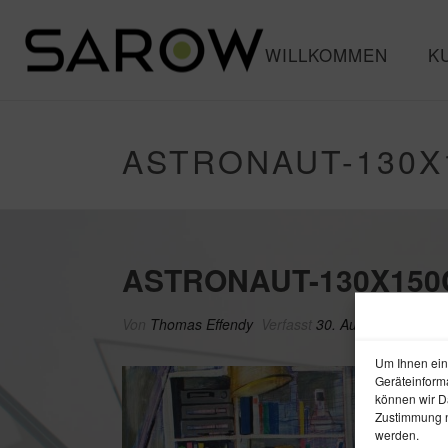
WILLKOMMEN
K
ASTRONAUT-130X
ASTRONAUT-130X15
Von
Thomas Effendy
Verfasst
30. August 2015
In
Um Ihnen ein
Geräteinform
können wir Da
Zustimmung n
werden.