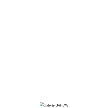
© 2026 Galerie SAROW - Alle Rechte vorbehalten. Webdesign by
Designvorsprung
Willkommen