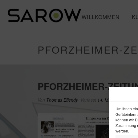
WILLKOMMEN
K
PFORZHEIMER-ZEI
PFORZHEIMER-ZEITUN
Von
Thomas Effendy
Verfasst
14. März 2018
In
Um Ihnen ein
Geräteinform
können wir Da
Zustimmung n
werden.