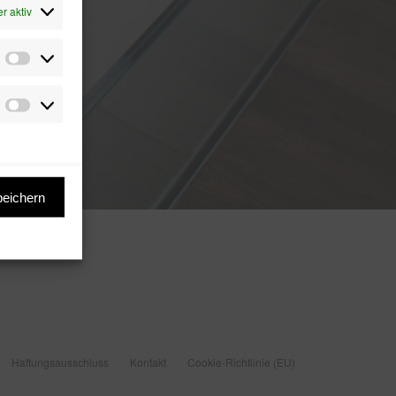
r aktiv
Präferenzen
Marketing
peichern
Haftungsausschluss
Kontakt
Cookie-Richtlinie (EU)