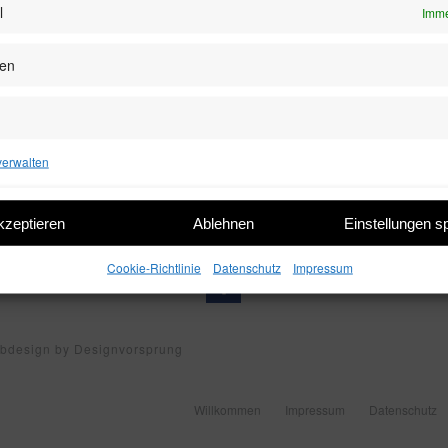
l
Imme
zen
verwalten
kzeptieren
Ablehnen
Einstellungen s
Cookie-Richtlinie
Datenschutz
Impressum
ebdesign by Designvorsprung
Willkommen
Impressum
Datenschutz