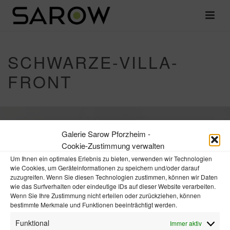
SCHWARZE-VILLA-
FRONT
SCHWARZE-VILLA-FRONT
Galerie Sarow Pforzheim -
Cookie-Zustimmung verwalten
Von
Thomas Effendy
Verfasst
1. August 2018
In
Um Ihnen ein optimales Erlebnis zu bieten, verwenden wir Technologien
wie Cookies, um Geräteinformationen zu speichern und/oder darauf
zuzugreifen. Wenn Sie diesen Technologien zustimmen, können wir Daten
wie das Surfverhalten oder eindeutige IDs auf dieser Website verarbeiten.
Wenn Sie Ihre Zustimmung nicht erteilen oder zurückziehen, können
bestimmte Merkmale und Funktionen beeinträchtigt werden.
Funktional
Immer aktiv