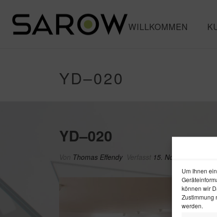
WILLKOMMEN
K
YD–020
YD–020
Von
Thomas Effendy
Verfasst
15. November 2015
Um Ihnen ein
Geräteinform
können wir Da
Zustimmung n
werden.