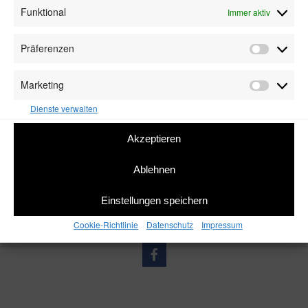
Funktional
Immer aktiv
Präferenzen
Präfere
Marketing
Marketin
Dienste verwalten
Akzeptieren
Ablehnen
Einstellungen speichern
Cookie-Richtlinie
Datenschutz
Impressum