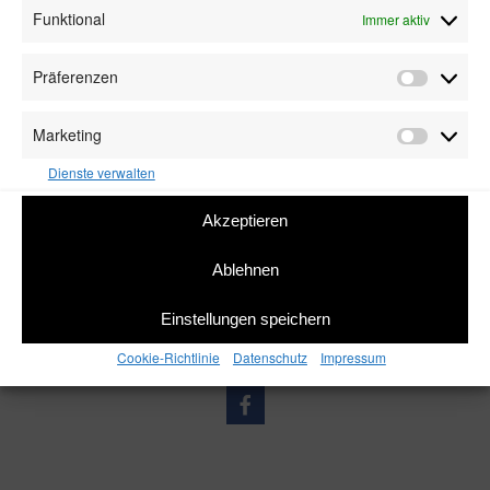
Funktional
Immer aktiv
Präferenzen
Präfere
Marketing
Marketin
Dienste verwalten
Akzeptieren
Ablehnen
Einstellungen speichern
Cookie-Richtlinie
Datenschutz
Impressum