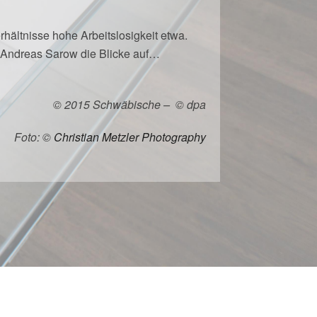
hältnisse hohe Arbeitslosigkeit etwa.
n Andreas Sarow die Blicke auf…
© 2015 Schwäbische – © dpa
Foto: ©
Christian Metzler Photography