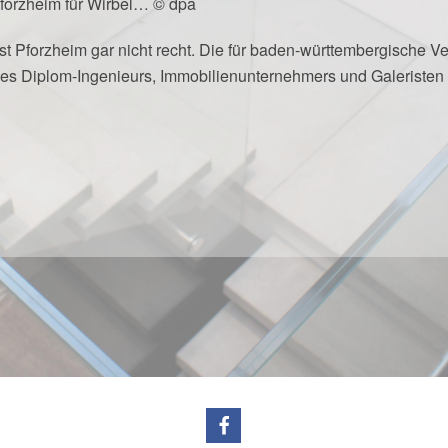
Pforzheim für Wirbel… © dpa
 Pforzheim gar nicht recht. Die für baden-württembergische Ver
 des Diplom-Ingenieurs, Immobilienunternehmers und Galeriste